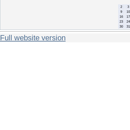
2
3
9
10
16
17
23
24
30
31
Full website version