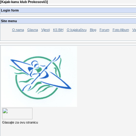
[
Kajak-kanu klub Prokosovići
]
Login form
Site menu
O nama
Glavna
Vijesti
KS BiH
O kajakaštvu
Blog
Forum
Foto Album
Vi
Glasajte za ovu stranicu