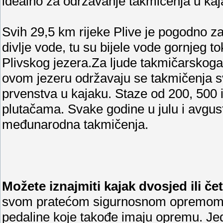
idealno za održavanje takmičenja u kaj
Svih 29,5 km rijeke Plive je pogodno za
divlje vode, tu su bijele vode gornjeg t
Plivskog jezera.Za ljude takmičarskoga
ovom jezeru održavaju se takmičenja sv
prvenstva u kajaku. Staze od 200, 500 
plutačama. Svake godine u julu i avgus
međunarodna takmičenja.
Možete iznajmiti kajak dvosjed ili če
svom pratećom sigurnosnom opremom. T
pedaline koje takođe imaju opremu. Jed