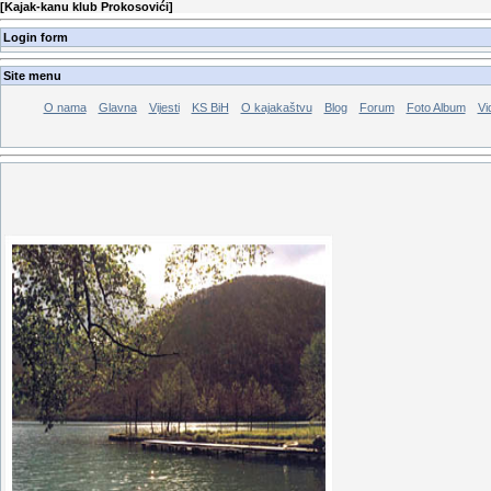
[
Kajak-kanu klub Prokosovići
]
Login form
Site menu
O nama
Glavna
Vijesti
KS BiH
O kajakaštvu
Blog
Forum
Foto Album
Vi