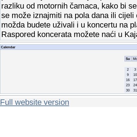
razliku od motornih čamaca, kako bi s
se može iznajmiti na pola dana ili cijel
možda budete uživali i u koncertu na p
Raspored koncerata možete naći u Kaj
Calendar
Su
M
2
3
9
10
16
17
23
24
30
31
Full website version