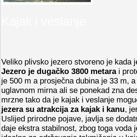
Kajak i veslanje
Veliko plivsko jezero stvoreno je kada 
Jezero je dugačko 3800 metara
i pro
je 500 m a prosječna dubina je 33 m, a
uglavnom mirna ali se ponekad zna desit
mrzne tako da je kajak i veslanje moguć
jezera su atrakcija za kajak i kanu
, j
Uslijed prirodne pojave, javlja se dodat
daje ekstra stabilnost, zbog toga voda j